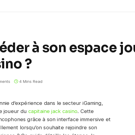
ccéder à son espace j
ino ?
ments
4 Mins Read
nnie d’expérience dans le secteur iGaming,
ace joueur du
capitaine jack casino
. Cette
ncophones grâce à son interface immersive et
éellement lorsqu’on souhaite rejoindre son