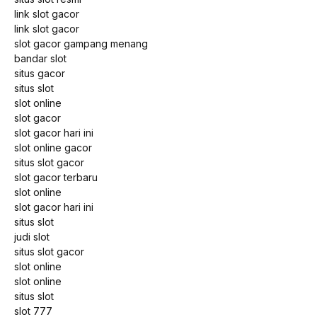
link slot gacor
link slot gacor
slot gacor gampang menang
bandar slot
situs gacor
situs slot
slot online
slot gacor
slot gacor hari ini
slot online gacor
situs slot gacor
slot gacor terbaru
slot online
slot gacor hari ini
situs slot
judi slot
situs slot gacor
slot online
slot online
situs slot
slot 777