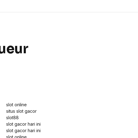
oueur
slot online
situs slot gacor
slot88
slot gacor hari ini
slot gacor hari ini
slot online