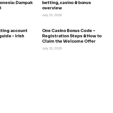
donesia: Dampak
betting, casino & bonus
i
overview
July 20, 2026
tting account
One Casino Bonus Code –
guide – Irish
Registration Steps & How to
Claim the Welcome Offer
July 20, 2026