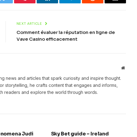
k
Twitter
Pinterest
LinkedIn
Telegram
Reddit
Email
NEXT ARTICLE
Comment évaluer la réputation en ligne de
Vave Casino efficacement
Websit
ng news and articles that spark curiosity and inspire thought.
or storytelling, he crafts content that engages and informs,
th readers and explore the world through words.
enomena Judi
Sky Bet guide – Ireland