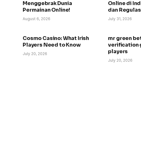
Menggebrak Dunia
Online di In
Permainan Online!
dan Regulas
August 6, 2026
July 31, 2026
Cosmo Casino: What Irish
mr green be
Players Need to Know
verification 
players
July 20, 2026
July 20, 2026