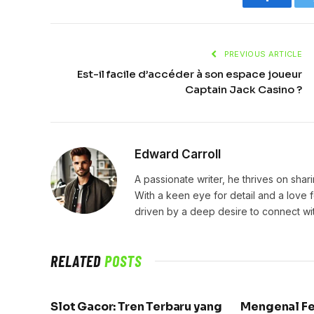
Faceboo
PREVIOUS ARTICLE
Est-il facile d’accéder à son espace joueur
Captain Jack Casino ?
Edward Carroll
A passionate writer, he thrives on shari
With a keen eye for detail and a love f
driven by a deep desire to connect wi
RELATED
POSTS
Slot Gacor: Tren Terbaru yang
Mengenal F