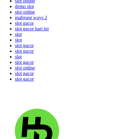
slot online
demo slot
slot online
mahjong ways 2
slot gacor
slot gacor hari ini
slot
slot
slot gacor
slot gacor
slot
slot gacor
slot online
slot gacor
slot gacor