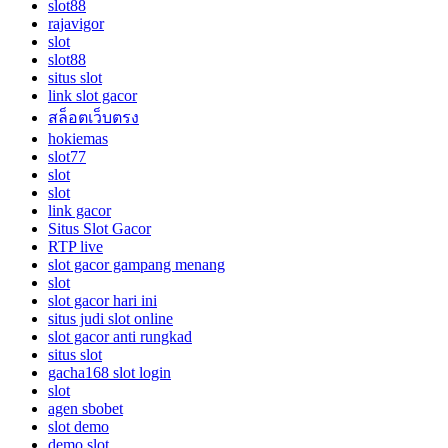
slot88
rajavigor
slot
slot88
situs slot
link slot gacor
สล็อตเว็บตรง
hokiemas
slot77
slot
slot
link gacor
Situs Slot Gacor
RTP live
slot gacor gampang menang
slot
slot gacor hari ini
situs judi slot online
slot gacor anti rungkad
situs slot
gacha168 slot login
slot
agen sbobet
slot demo
demo slot