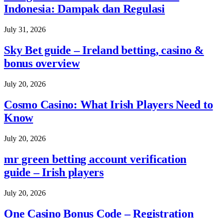
Indonesia: Dampak dan Regulasi
July 31, 2026
Sky Bet guide – Ireland betting, casino &
bonus overview
July 20, 2026
Cosmo Casino: What Irish Players Need to
Know
July 20, 2026
mr green betting account verification
guide – Irish players
July 20, 2026
One Casino Bonus Code – Registration