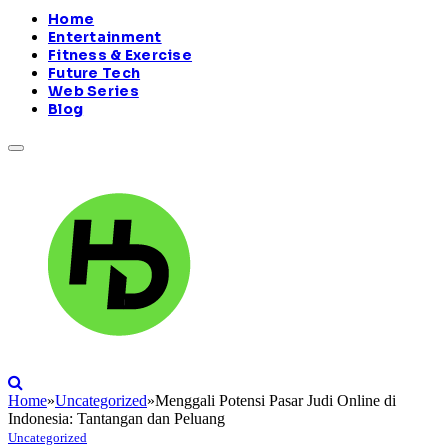
Home
Entertainment
Fitness & Exercise
Future Tech
Web Series
Blog
Home
»
Uncategorized
»
Menggali Potensi Pasar Judi Online di
Indonesia: Tantangan dan Peluang
Uncategorized