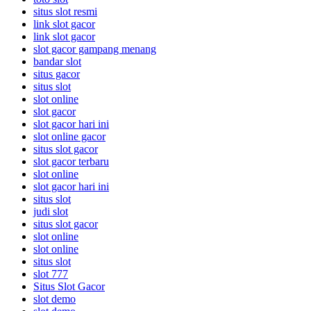
situs slot resmi
link slot gacor
link slot gacor
slot gacor gampang menang
bandar slot
situs gacor
situs slot
slot online
slot gacor
slot gacor hari ini
slot online gacor
situs slot gacor
slot gacor terbaru
slot online
slot gacor hari ini
situs slot
judi slot
situs slot gacor
slot online
slot online
situs slot
slot 777
Situs Slot Gacor
slot demo