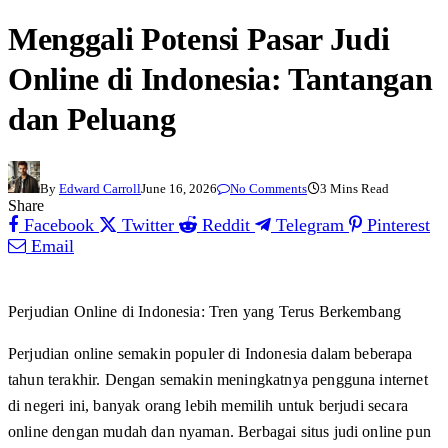
Menggali Potensi Pasar Judi
Online di Indonesia: Tantangan
dan Peluang
By
Edward Carroll
June 16, 2026
No Comments
3 Mins Read
Share
Facebook
Twitter
Reddit
Telegram
Pinterest
Email
Perjudian Online di Indonesia: Tren yang Terus Berkembang
Perjudian online semakin populer di Indonesia dalam beberapa
tahun terakhir. Dengan semakin meningkatnya pengguna internet
di negeri ini, banyak orang lebih memilih untuk berjudi secara
online dengan mudah dan nyaman. Berbagai situs judi online pun