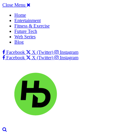
Close Menu
Home
Entertainment
Fitness & Exercise
Future Tech
Web Series
Blog
Facebook
X (Twitter)
Instagram
Facebook
X (Twitter)
Instagram