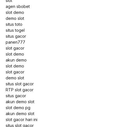
slot
agen sbobet
slot demo
demo slot
situs toto
situs togel
situs gacor
panen777
slot gacor
slot demo
akun demo
slot demo
slot gacor
demo slot
situs slot gacor
RTP slot gacor
situs gacor
akun demo slot
slot demo pg
akun demo slot
slot gacor hari ini
situs slot gacor