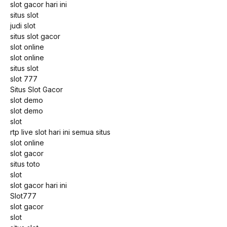
slot gacor hari ini
situs slot
judi slot
situs slot gacor
slot online
slot online
situs slot
slot 777
Situs Slot Gacor
slot demo
slot demo
slot
rtp live slot hari ini semua situs
slot online
slot gacor
situs toto
slot
slot gacor hari ini
Slot777
slot gacor
slot