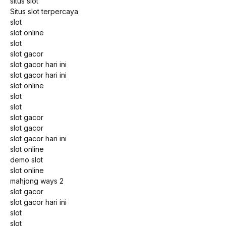
situs slot
Situs slot terpercaya
slot
slot online
slot
slot gacor
slot gacor hari ini
slot gacor hari ini
slot online
slot
slot
slot gacor
slot gacor
slot gacor hari ini
slot online
demo slot
slot online
mahjong ways 2
slot gacor
slot gacor hari ini
slot
slot