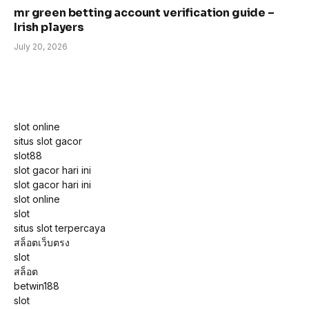
mr green betting account verification guide –
Irish players
July 20, 2026
slot online
situs slot gacor
slot88
slot gacor hari ini
slot gacor hari ini
slot online
slot
situs slot terpercaya
สล็อตเว็บตรง
slot
สล็อต
betwin188
slot