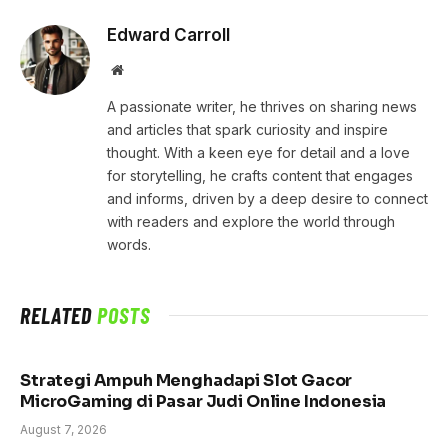
Edward Carroll
Website
A passionate writer, he thrives on sharing news
and articles that spark curiosity and inspire
thought. With a keen eye for detail and a love
for storytelling, he crafts content that engages
and informs, driven by a deep desire to connect
with readers and explore the world through
words.
RELATED
POSTS
Strategi Ampuh Menghadapi Slot Gacor
MicroGaming di Pasar Judi Online Indonesia
August 7, 2026