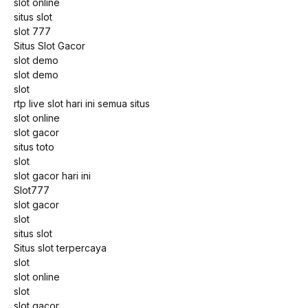
slot online
situs slot
slot 777
Situs Slot Gacor
slot demo
slot demo
slot
rtp live slot hari ini semua situs
slot online
slot gacor
situs toto
slot
slot gacor hari ini
Slot777
slot gacor
slot
situs slot
Situs slot terpercaya
slot
slot online
slot
slot gacor