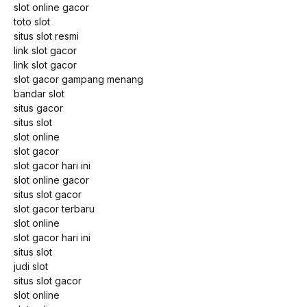
slot online gacor
e
toto slot
situs slot resmi
link slot gacor
link slot gacor
slot gacor gampang menang
bandar slot
situs gacor
situs slot
slot online
slot gacor
slot gacor hari ini
slot online gacor
situs slot gacor
slot gacor terbaru
slot online
slot gacor hari ini
situs slot
judi slot
situs slot gacor
slot online